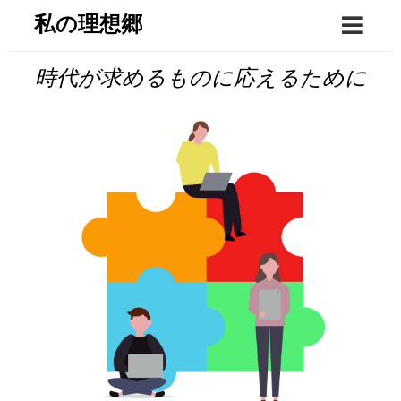
Skip
私の理想郷
to
content
時代が求めるものに応えるために